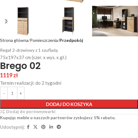
Strona główna
Pomieszczenia
Przedpokój
Regał 2-drzwiowy z 1 szufladą
75x197x37 cm (szer. x wys. x gł.)
Brego 02
1119
zł
Termin realizacji: do 2 tygodni
DODAJ DO KOSZYKA
Dodaj do porównywarki
Kupując meble u naszych partnerów zyskujesz 5% rabatu.
Udostępnij: