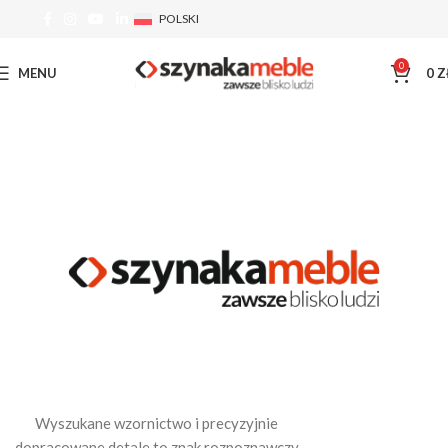
POLSKI
0
MENU
0
Z
Wyszukane wzornictwo i precyzyjnie
dopracowane detale to znak rozpoznawczy