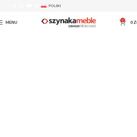
POLSKI
0
MENU
0
Z