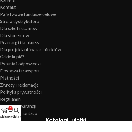
Kariera
Kontakt
Państwowe fundusze celowe
Strefa dystrybutora
Dla szkół i uczniów
Dla studentów
Przetargi i konkursy
Dla projektantów i architektów
Gdzie kupić?
Pytania i odpowiedzi
Dostawa i transport
Płatności
Zwroty i reklamacje
Polityka prywatności
Regulamin
Warunki gwarancji
0
Instrukcje montażu
Sklep
Koszyk
Moje konto
Katalogi i ulotki