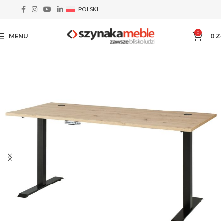
POLSKI
0
MENU
0
Z