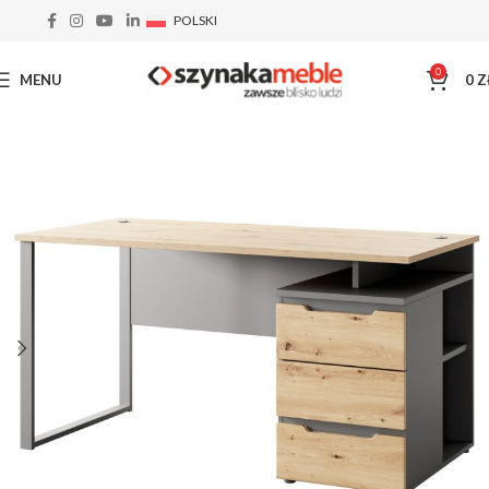
POLSKI
0
MENU
0
Z