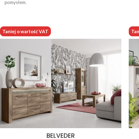
pomysłem.
Taniej o wartość VAT
Tan
BELVEDER