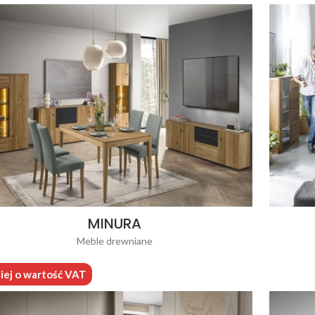
MINURA
Meble drewniane
iej o wartość VAT