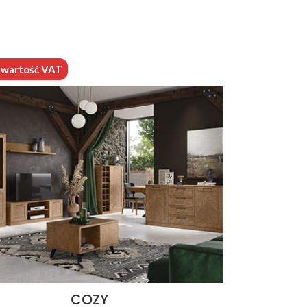
o wartość VAT
COZY