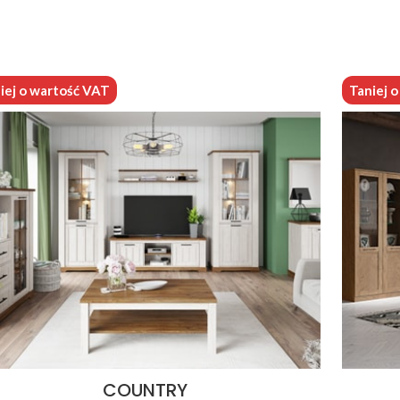
iej o wartość VAT
Taniej 
COUNTRY