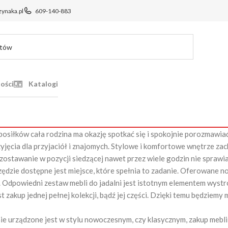
ynaka.pl
609-140-883
ości
Katalogi
posiłków cała rodzina ma okazję spotkać się i spokojnie porozmawia
jęcia dla przyjaciół i znajomych. Stylowe i komfortowe wnętrze zach
zostawanie w pozycji siedzącej nawet przez wiele godzin nie sprawi
dzie dostępne jest miejsce, które spełnia to zadanie. Oferowane no
. Odpowiedni zestaw mebli do jadalni jest istotnym elementem wystr
zakup jednej pełnej kolekcji, bądź jej części. Dzięki temu będziemy
nie urządzone jest w stylu nowoczesnym, czy klasycznym, zakup mebli