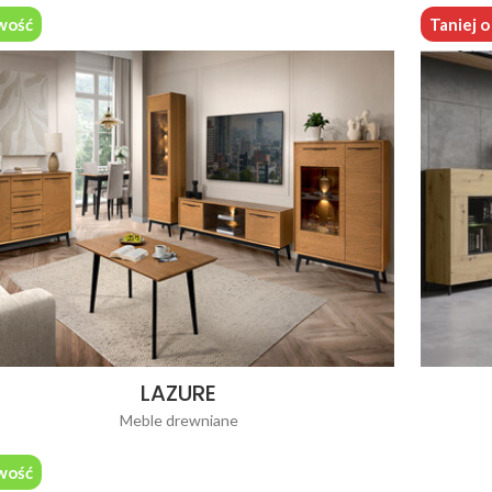
wość
Taniej 
LAZURE
Meble drewniane
wość