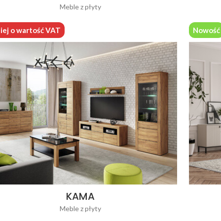
Meble z płyty
iej o wartość VAT
Nowość
KAMA
Meble z płyty