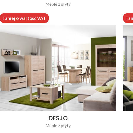
Meble z płyty
Taniej o wartość VAT
Tan
DESJO
Meble z płyty