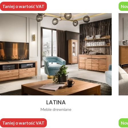
Taniej o wartość VAT
No
LATINA
Meble drewniane
Taniej o wartość VAT
No