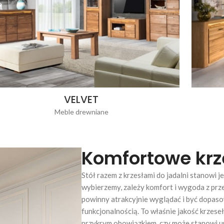
VELVET
Meble drewniane
Komfortowe krze
Stół razem z krzesłami do jadalni stanowi je
wybierzemy, zależy komfort i wygoda z prz
powinny atrakcyjnie wyglądać i być dopaso
funkcjonalnością. To właśnie jakość krzeseł
przykrym obowiązkiem, czy może stanowi u