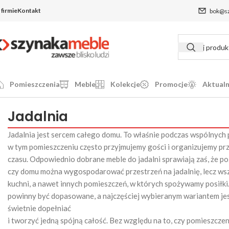
 firmie
Kontakt
bok@sz
Pomieszczenia
Meble
Kolekcje
Promocje
Aktualn
Jadalnia
Jadalnia jest sercem całego domu. To właśnie podczas wspólnych 
w tym pomieszczeniu często przyjmujemy gości i organizujemy przy
czasu. Odpowiednio dobrane meble do jadalni sprawiają zaś, że po
czy domu można wygospodarować przestrzeń na jadalnię, lecz wszę
kuchni, a nawet innych pomieszczeń, w których spożywamy posiłki
powinny być dopasowane, a najczęściej wybieranym wariantem jest 
świetnie dopełniać
i tworzyć jedną spójną całość. Bez względu na to, czy pomieszcze