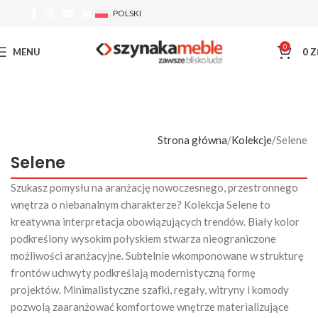
POLSKI
0
MENU
0
Z
Strona główna
Kolekcje
Selene
Selene
Szukasz pomysłu na aranżację nowoczesnego, przestronnego
wnętrza o niebanalnym charakterze? Kolekcja Selene to
kreatywna interpretacja obowiązujących trendów. Biały kolor
podkreślony wysokim połyskiem stwarza nieograniczone
możliwości aranżacyjne. Subtelnie wkomponowane w strukturę
frontów uchwyty podkreślają modernistyczną formę
projektów. Minimalistyczne szafki, regały, witryny i komody
pozwolą zaaranżować komfortowe wnętrze materializujące