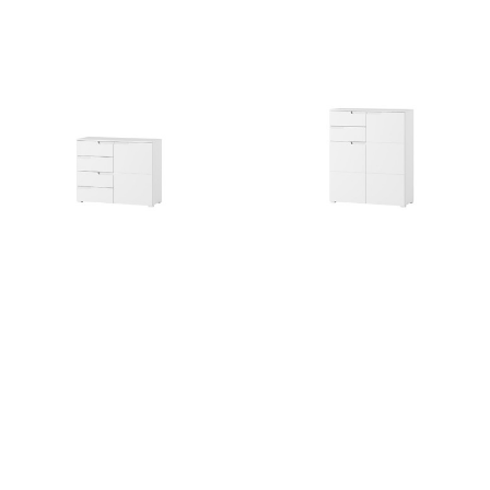
231
zł
568
zł
Selene 5
Selene 7
727
zł
831
zł