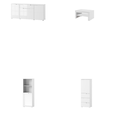
Selene 36
Selene 41
1071
zł
249
zł