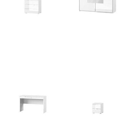
Selene 3
Selene 30
727
zł
2956
zł