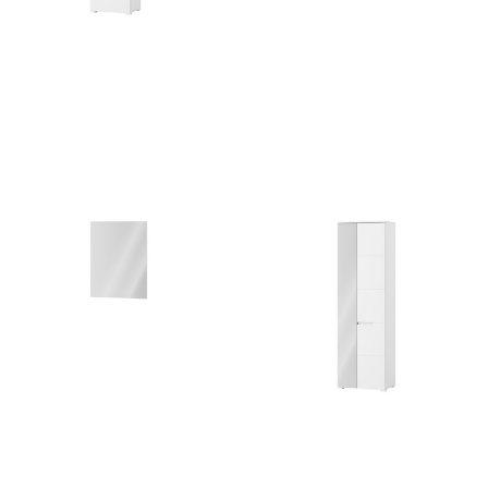
Selene 2
Selene 20
452
zł
397
zł