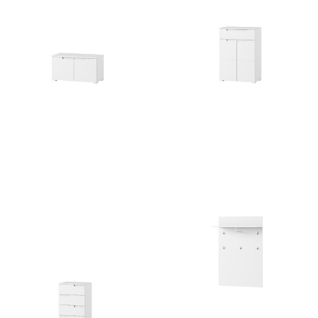
Selene 18
Selene 19
336
zł
581
zł