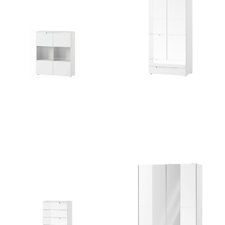
Selene 27
Selene 28
825
zł
1658
zł