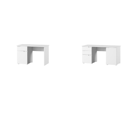
Selene 12
Selene 13
537
zł
764
zł
Selene 14
Selene 15
655
zł
941
zł