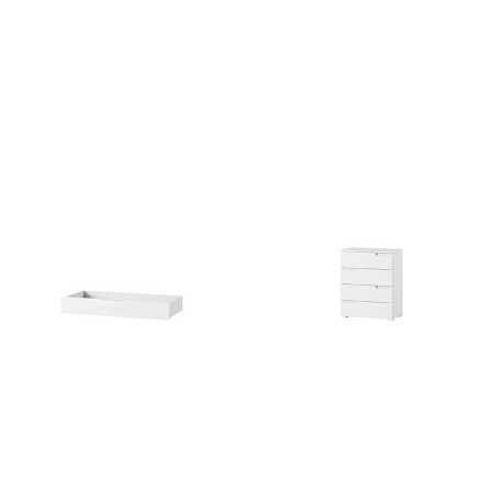
Selene 31
Selene 32
537
zł
280
zł
Selene 34
Selene 4