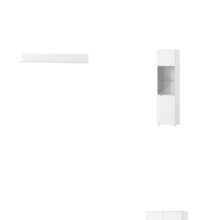
Selene 21
Selene 22
268
zł
855
zł
Selene 24
Selene 25
177
zł
691
zł