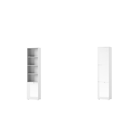
Selene 10
Selene 11
439
zł
629
zł