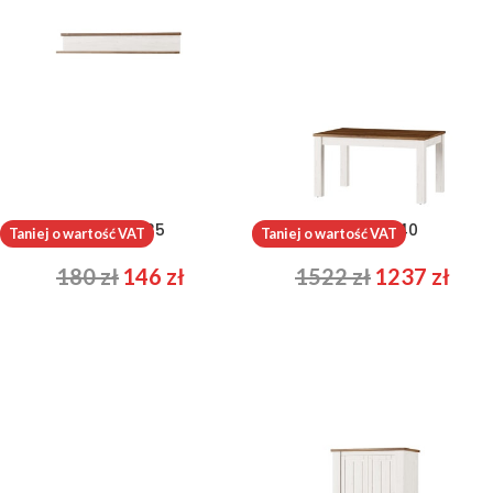
Country 35
Country 40
Taniej o wartość VAT
Taniej o wartość VAT
180
zł
146
zł
1522
zł
1237
zł