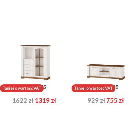
Country 15
Country 25
Taniej o wartość VAT
Taniej o wartość VAT
1622
zł
1319
zł
929
zł
755
zł