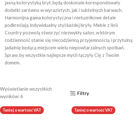
jasną kolorystyką brył, będą doskonale korespondowały
dodatki zarówno w wyrazistych, jak i subtelnych barwach.
Harmonijna gama kolorystyczna i nietuznikowe detale
podkreślają indywidualny styl każdej bryły. Meble z linii
Country pozwolą stworzyć niezwykły salon, w którym
codzienność stanie się niecodzienną przyjemnością i przytulną
jadalnię będącą miejscem wielu niepowtarzalnych spotkań.
Spraw, by wszystkie najlepsze myśli łączyły Cię z Twoim
domem.
Wyświetlanie wszystkich
Filtry
wyników: 6
Taniej o wartość VAT
Taniej o wartość VAT