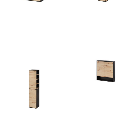
Mossa 58
Mossa 69
487
zł
632
zł