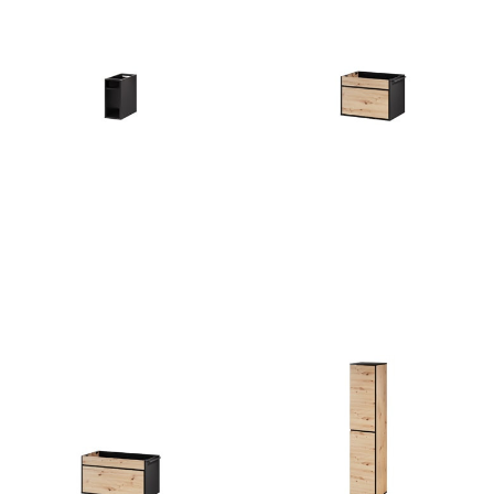
Mossa 45
Mossa 56
221
zł
465
zł