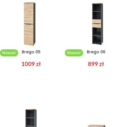
Brego 05
Brego 06
Nowość
Nowość
1009
zł
899
zł