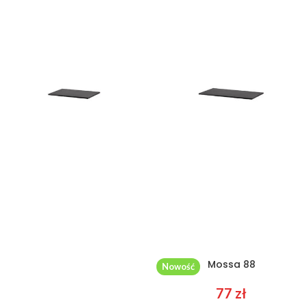
Mossa 70
Mossa 72
632
zł
276
zł
Mossa 86
Mossa 88
Nowość
65
zł
77
zł