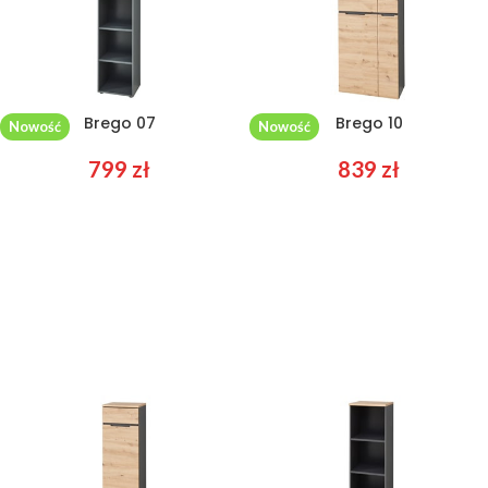
Brego 07
Brego 10
Nowość
Nowość
799
zł
839
zł