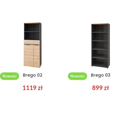
Brego 02
Brego 03
Nowość
Nowość
1119
zł
899
zł