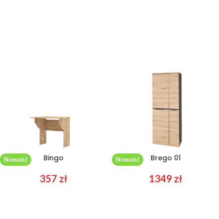
Bingo
Brego 01
Nowość
Nowość
357
zł
1349
zł