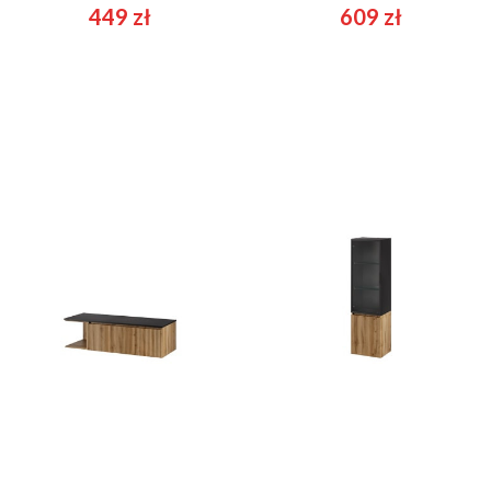
449
zł
609
zł
Loris 42
Loris 70
887
zł
1109
zł