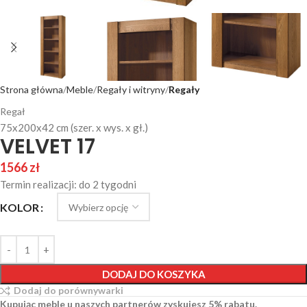
Strona główna
Meble
Regały i witryny
Regały
Regał
75x200x42 cm (szer. x wys. x gł.)
VELVET 17
1566
zł
Termin realizacji: do 2 tygodni
KOLOR
DODAJ DO KOSZYKA
Dodaj do porównywarki
Kupując meble u naszych partnerów zyskujesz 5% rabatu.