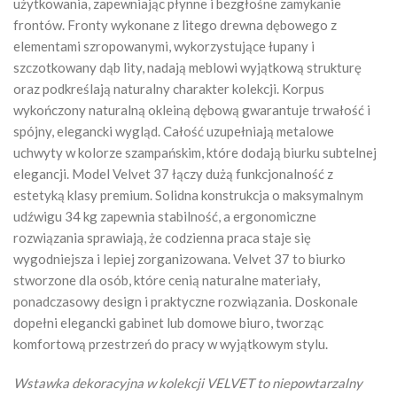
użytkowania, zapewniając płynne i bezgłośne zamykanie
frontów. Fronty wykonane z litego drewna dębowego z
elementami szropowanymi, wykorzystujące łupany i
szczotkowany dąb lity, nadają meblowi wyjątkową strukturę
oraz podkreślają naturalny charakter kolekcji. Korpus
wykończony naturalną okleiną dębową gwarantuje trwałość i
spójny, elegancki wygląd. Całość uzupełniają metalowe
uchwyty w kolorze szampańskim, które dodają biurku subtelnej
elegancji. Model Velvet 37 łączy dużą funkcjonalność z
estetyką klasy premium. Solidna konstrukcja o maksymalnym
udźwigu 34 kg zapewnia stabilność, a ergonomiczne
rozwiązania sprawiają, że codzienna praca staje się
wygodniejsza i lepiej zorganizowana. Velvet 37 to biurko
stworzone dla osób, które cenią naturalne materiały,
ponadczasowy design i praktyczne rozwiązania. Doskonale
dopełni elegancki gabinet lub domowe biuro, tworząc
komfortową przestrzeń do pracy w wyjątkowym stylu.
Wstawka dekoracyjna w kolekcji VELVET to niepowtarzalny