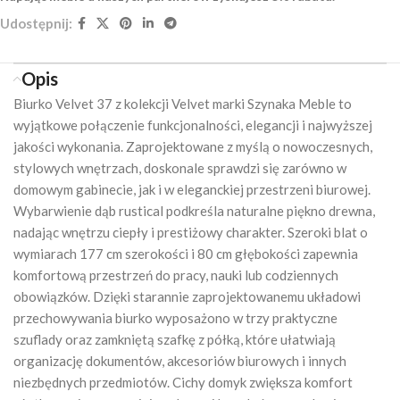
Udostępnij:
Opis
Biurko Velvet 37 z kolekcji Velvet marki
Szynaka Meble
to
wyjątkowe połączenie funkcjonalności, elegancji i najwyższej
jakości wykonania. Zaprojektowane z myślą o nowoczesnych,
stylowych wnętrzach, doskonale sprawdzi się zarówno w
domowym gabinecie, jak i w eleganckiej przestrzeni biurowej.
Wybarwienie dąb rustical podkreśla naturalne piękno drewna,
nadając wnętrzu ciepły i prestiżowy charakter. Szeroki blat o
wymiarach 177 cm szerokości i 80 cm głębokości zapewnia
komfortową przestrzeń do pracy, nauki lub codziennych
obowiązków. Dzięki starannie zaprojektowanemu układowi
przechowywania biurko wyposażono w trzy praktyczne
szuflady oraz zamkniętą szafkę z półką, które ułatwiają
organizację dokumentów, akcesoriów biurowych i innych
niezbędnych przedmiotów. Cichy domyk zwiększa komfort