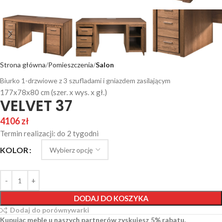
Strona główna
Pomieszczenia
Salon
Biurko 1-drzwiowe z 3 szufladami i gniazdem zasilającym
177x78x80 cm (szer. x wys. x gł.)
VELVET 37
4106
zł
Termin realizacji: do 2 tygodni
KOLOR
DODAJ DO KOSZYKA
Dodaj do porównywarki
Kupując meble u naszych partnerów zyskujesz 5% rabatu.