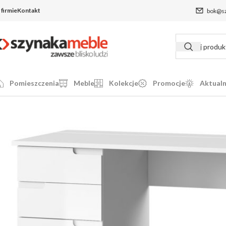
 firmie
Kontakt
bok@sz
Pomieszczenia
Meble
Kolekcje
Promocje
Aktualn