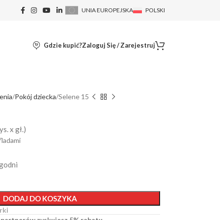
UNIA EUROPEJSKA
POLSKI
Gdzie kupić?
Zaloguj Się / Zarejestruj
enia
Pokój dziecka
Selene 15
s. x gł.)
fladami
ygodni
DODAJ DO KOSZYKA
rki
 partnerów zyskujesz 5% rabatu.