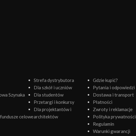
Strefa dystrybutora
Gdzie kupić?
Dla szkół i uczniów
Pytania i odpowiedzi
owa Szynaka
Dla studentów
Dostawa i transport
Przetargi i konkursy
Płatności
Dla projektantów i
Zwroty i reklamacje
fundusze celowe
architektów
Polityka prywatności
Regulamin
Warunki gwarancji