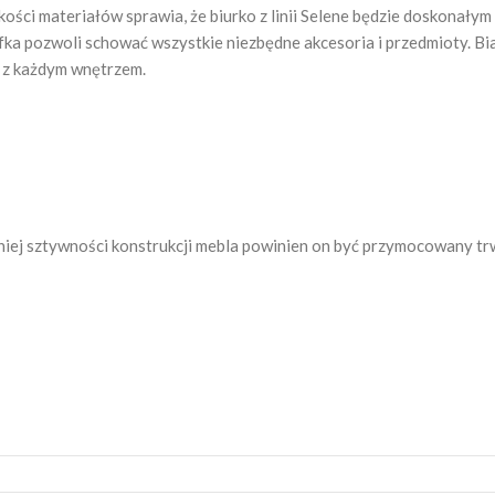
akości materiałów sprawia, że biurko z linii Selene będzie doskona
a pozwoli schować wszystkie niezbędne akcesoria i przedmioty. Bia
ę z każdym wnętrzem.
iej sztywności konstrukcji mebla powinien on być przymocowany tr