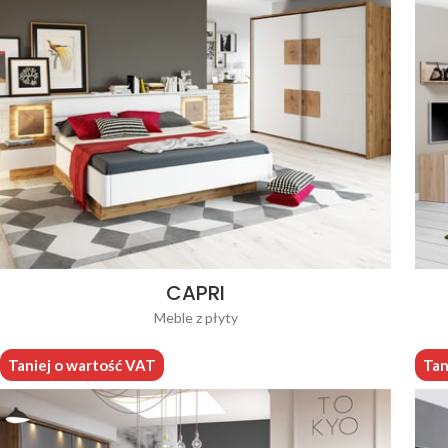
CAPRI
Meble z płyty
Taniej o wartość VAT
Tan