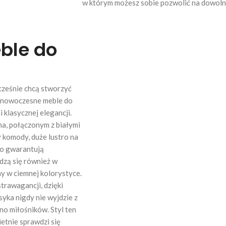
w którym możesz sobie pozwolić na dowol
eble do
cześnie chcą stworzyć
a nowoczesne meble do
 klasycznej elegancji.
a, połączonym z białymi
y komody, duże lustro na
go gwarantują
dzą się również w
y w ciemnej kolorystyce.
trawagancji, dzięki
syka nigdy nie wyjdzie z
no miłośników. Styl ten
etnie sprawdzi się