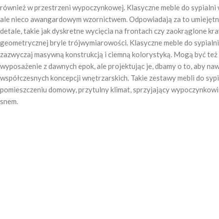
również w przestrzeni wypoczynkowej. Klasyczne meble do sypialni 
ale nieco awangardowym wzornictwem. Odpowiadają za to umiejętn
detale, takie jak dyskretne wycięcia na frontach czy zaokrąglone kr
geometrycznej bryle trójwymiarowości. Klasyczne meble do sypialni
zazwyczaj masywną konstrukcją i ciemną kolorystyką. Mogą być też
wyposażenie z dawnych epok, ale projektując je, dbamy o to, aby na
współczesnych koncepcji wnętrzarskich. Takie zestawy mebli do sypi
pomieszczeniu domowy, przytulny klimat, sprzyjający wypoczynkowi 
snem.