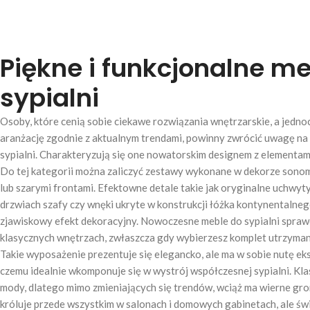
Piękne i funkcjonalne m
sypialni
Osoby, które cenią sobie ciekawe rozwiązania wnętrzarskie, a jedno
aranżację zgodnie z aktualnym trendami, powinny zwrócić uwagę n
sypialni. Charakteryzują się one nowatorskim designem z elementami
Do tej kategorii można zaliczyć zestawy wykonane w dekorze sonom
lub szarymi frontami. Efektowne detale takie jak oryginalne uchwyt
drzwiach szafy czy wnęki ukryte w konstrukcji łóżka kontynentalne
zjawiskowy efekt dekoracyjny. Nowoczesne meble do sypialni spraw
klasycznych wnętrzach, zwłaszcza gdy wybierzesz komplet utrzyman
Takie wyposażenie prezentuje się elegancko, ale ma w sobie nutę eks
czemu idealnie wkomponuje się w wystrój współczesnej sypialni. Kla
mody, dlatego mimo zmieniających się trendów, wciąż ma wierne gro
króluje przede wszystkim w salonach i domowych gabinetach, ale świ