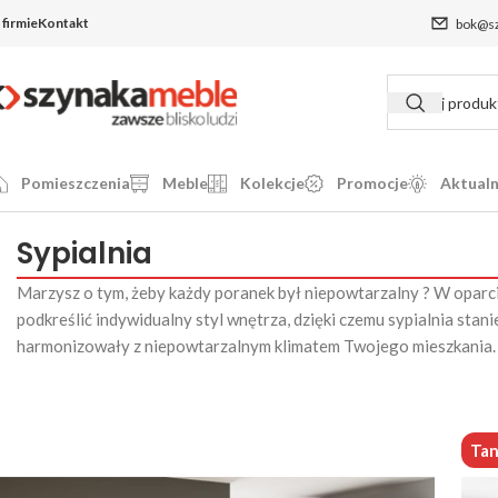
 firmie
Kontakt
bok@sz
Pomieszczenia
Meble
Kolekcje
Promocje
Aktualn
Sypialnia
Marzysz o tym, żeby każdy poranek był niepowtarzalny ? W oparciu
podkreślić indywidualny styl wnętrza, dzięki czemu sypialnia stani
harmonizowały z niepowtarzalnym klimatem Twojego mieszkania.
Tan