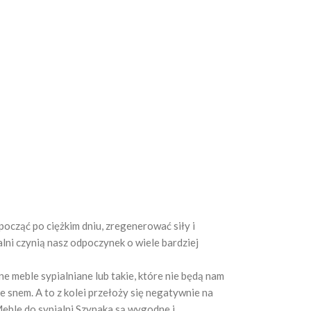
począć po ciężkim dniu, zregenerować siły i
lni czynią nasz odpoczynek o wiele bardziej
 meble sypialniane lub takie, które nie będą nam
 snem. A to z kolei przełoży się negatywnie na
Meble do sypialni Szynaka są wygodne i