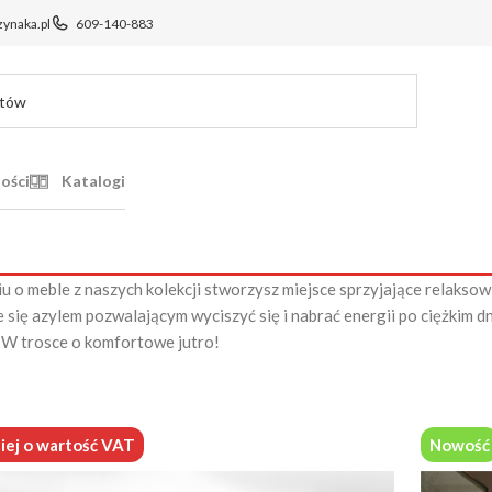
ynaka.pl
609-140-883
ości
Katalogi
 o meble z naszych kolekcji stworzysz miejsce sprzyjające relaksow
e się azylem pozwalającym wyciszyć się i nabrać energii po ciężkim d
 W trosce o komfortowe jutro!
iej o wartość VAT
Nowość