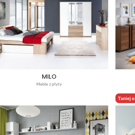
MILO
Meble z płyty
Taniej 