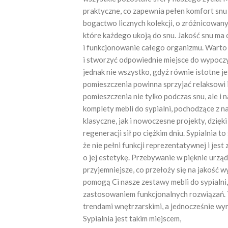
praktyczne, co zapewnia pełen komfort snu
bogactwo licznych kolekcji, o zróżnicowany
które każdego ukoją do snu. Jakość snu m
i funkcjonowanie całego organizmu. Warto 
i stworzyć odpowiednie miejsce do wypoczy
jednak nie wszystko, gdyż równie istotne j
pomieszczenia powinna sprzyjać relaksowi 
pomieszczenia nie tylko podczas snu, ale i 
komplety mebli do sypialni, pochodzące z na
klasyczne, jak i nowoczesne projekty, dzię
regeneracji sił po ciężkim dniu. Sypialnia
że nie pełni funkcji reprezentatywnej i jest
o jej estetykę. Przebywanie w pięknie urz
przyjemniejsze, co przełoży się na jakość 
pomogą Ci nasze zestawy mebli do sypialni, 
zastosowaniem funkcjonalnych rozwiązań. 
trendami wnętrzarskimi, a jednocześnie w
Sypialnia jest takim miejscem,