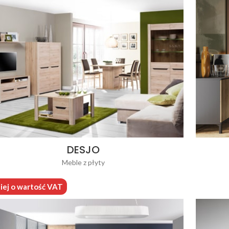
DESJO
Meble z płyty
iej o wartość VAT