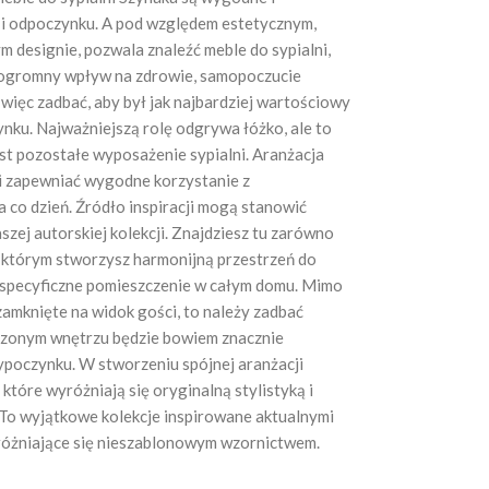
 i odpoczynku. A pod względem estetycznym,
m designie, pozwala znaleźć meble do sypialni,
a ogromny wpływ na zdrowie, samopoczucie
więc zadbać, aby był jak najbardziej wartościowy
nku. Najważniejszą rolę odgrywa łóżko, ale to
est pozostałe wyposażenie sypialni. Aranżacja
i zapewniać wygodne korzystanie z
na co dzień. Źródło inspiracji mogą stanowić
szej autorskiej kolekcji. Znajdziesz tu zarówno
ki którym stworzysz harmonijną przestrzeń do
 to specyficzne pomieszczenie w całym domu. Mimo
 zamknięte na widok gości, to należy zadbać
ądzonym wnętrzu będzie bowiem znacznie
wypoczynku. W stworzeniu spójnej aranżacji
które wyróżniają się oryginalną stylistyką i
To wyjątkowe kolekcje inspirowane aktualnymi
yróżniające się nieszablonowym wzornictwem.