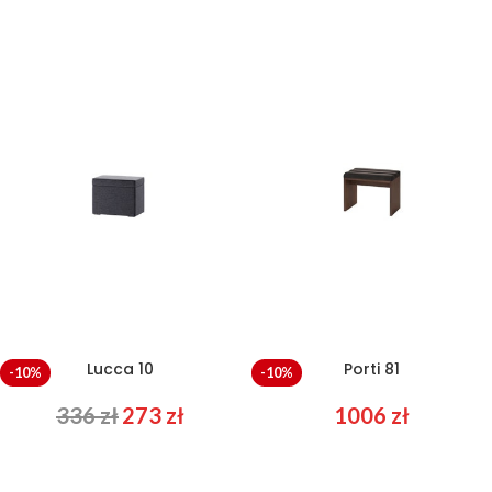
764
zł
956
zł
1006
zł
–
Lucca 10
Porti 81
-10%
-10%
336
zł
273
zł
1006
zł