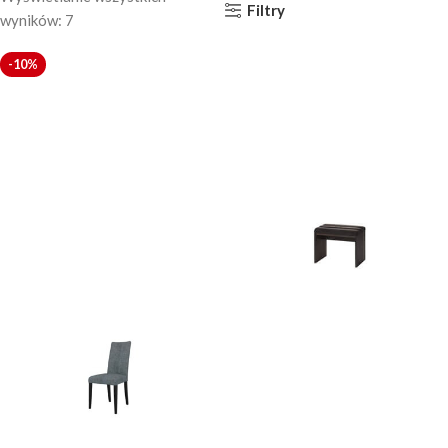
Filtry
wyników: 7
-10%
Gusto
Porti 81