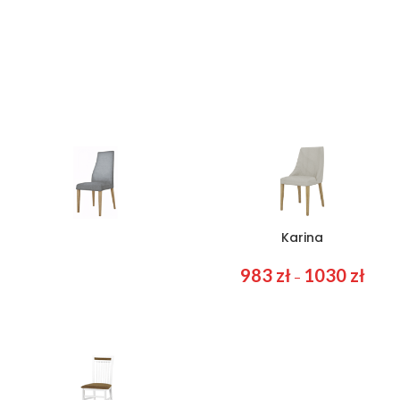
Dorado
Karina
930
zł
971
zł
983
zł
1030
zł
–
–