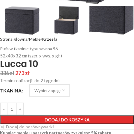
Strona główna
Meble
Krzesła
Pufa w tkaninie typu savana 96
52x40x32 cm (szer. x wys. x gł.)
Lucca 10
336
zł
273
zł
Termin realizacji: do 2 tygodni
TKANINA
DODAJ DO KOSZYKA
Dodaj do porównywarki
Kupując meble u naszych partnerów zyskujesz 5% rabatu.