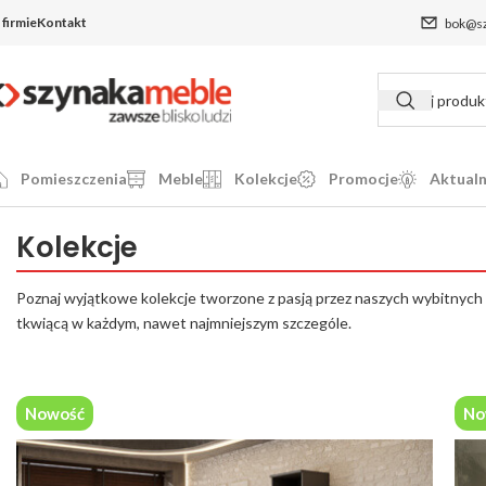
 firmie
Kontakt
bok@sz
Pomieszczenia
Meble
Kolekcje
Promocje
Aktualn
Kolekcje
Poznaj wyjątkowe kolekcje tworzone z pasją przez naszych wybitnych p
tkwiącą w każdym, nawet najmniejszym szczególe.
Nowość
No