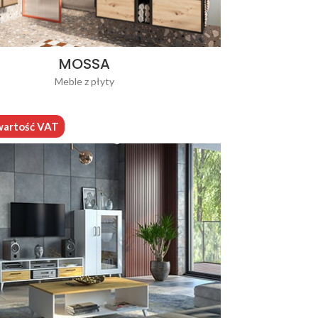
MOSSA
Meble z płyty
 wartość VAT