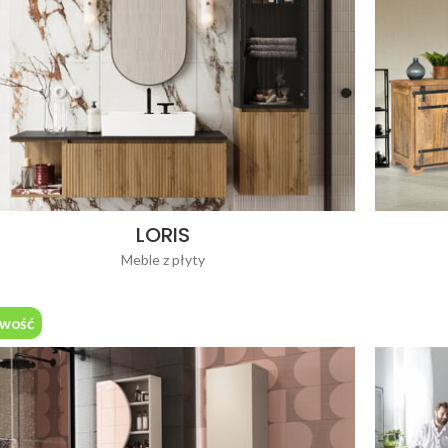
LORIS
Meble z płyty
wość