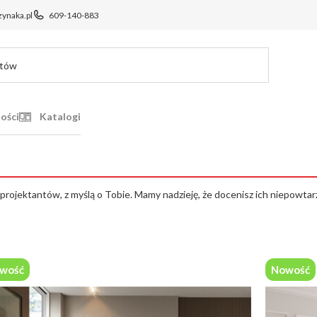
ynaka.pl
609-140-883
ości
Katalogi
rojektantów, z myślą o Tobie. Mamy nadzieję, że docenisz ich niepowtarz
wość
Nowość