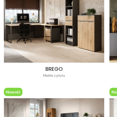
BREGO
Meble z płyty
Nowość
No