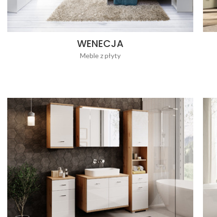
WENECJA
Meble z płyty