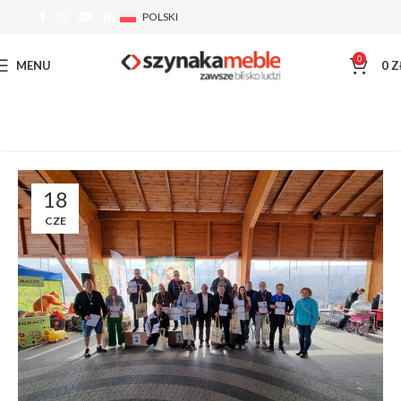
POLSKI
0
MENU
0
Z
18
CZE