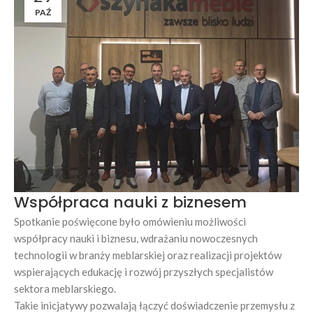
PAŹ
Współpraca nauki z biznesem
Spotkanie poświęcone było omówieniu możliwości
współpracy nauki i biznesu, wdrażaniu nowoczesnych
technologii w branży meblarskiej oraz realizacji projektów
wspierających edukację i rozwój przyszłych specjalistów
sektora meblarskiego.
Takie inicjatywy pozwalają łączyć doświadczenie przemysłu z