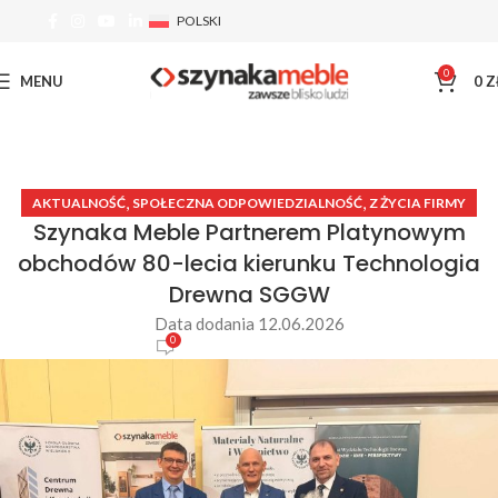
POLSKI
0
MENU
0
Z
,
,
AKTUALNOŚĆ
SPOŁECZNA ODPOWIEDZIALNOŚĆ
Z ŻYCIA FIRMY
Szynaka Meble Partnerem Platynowym
obchodów 80-lecia kierunku Technologia
Drewna SGGW
Data dodania 12.06.2026
0