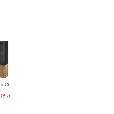
ris 70
09
zł