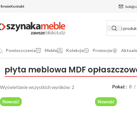
 firmie
Kontakt
bok@sz
Pomieszczenia
Meble
Kolekcje
Promocje
Aktualn
płyta meblowa MDF opłaszczowa
Pokaż
8
Wyświetlanie wszystkich wyników: 2
Nowość
Nowość