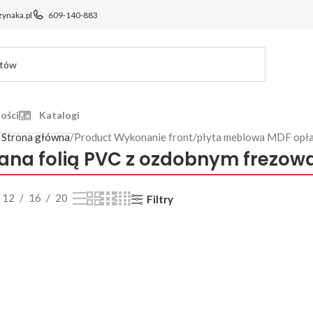
ynaka.pl
609-140-883
ości
Katalogi
Strona główna
Product Wykonanie front
płyta meblowa MDF opła
na folią PVC z ozdobnym frezow
12
16
20
Filtry