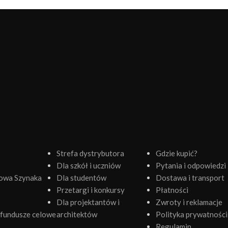
Strefa dystrybutora
Gdzie kupić?
Dla szkół i uczniów
Pytania i odpowiedzi
owa Szynaka
Dla studentów
Dostawa i transport
Przetargi i konkursy
Płatności
Dla projektantów i
Zwroty i reklamacje
fundusze celowe
architektów
Polityka prywatności
Regulamin