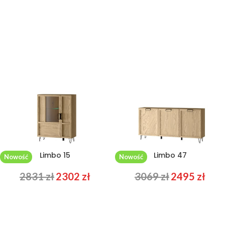
Limbo 15
Limbo 47
Nowość
Nowość
2831
zł
2302
zł
3069
zł
2495
zł