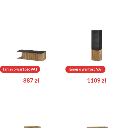
Loris 42
Loris 70
Taniej o wartość VAT
Taniej o wartość VAT
887
zł
1109
zł