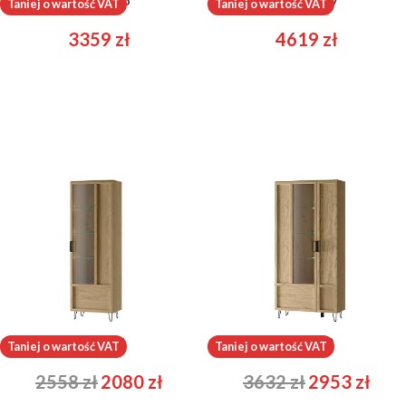
Lazure 25
Lazure 47
Taniej o wartość VAT
Taniej o wartość VAT
3359
zł
4619
zł
Limbo 11
Limbo 12
Taniej o wartość VAT
Taniej o wartość VAT
2558
zł
2080
zł
3632
zł
2953
zł