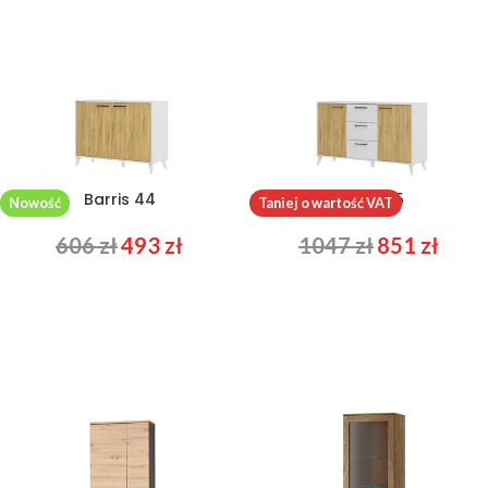
Barris 44
Barris 45
Nowość
Taniej o wartość VAT
606
zł
493
zł
1047
zł
851
zł