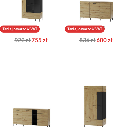
Lucas 15
Lucas 36
Taniej o wartość VAT
Taniej o wartość VAT
929
zł
755
zł
836
zł
680
zł