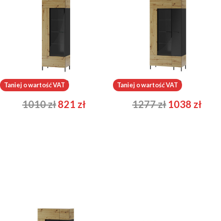
Lucas 10
Lucas 12
Taniej o wartość VAT
Taniej o wartość VAT
1010
zł
821
zł
1277
zł
1038
zł