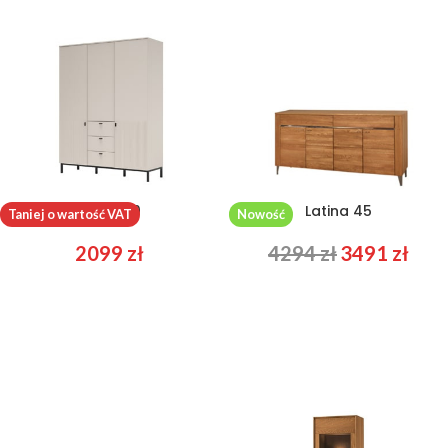
Korfu 70
Latina 45
Taniej o wartość VAT
Nowość
2099
zł
4294
zł
3491
zł