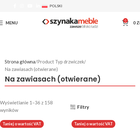
POLSKI
0
MENU
0
Z
Strona główna
Product Typ drzwiczek
Na zawiasach (otwierane)
Na zawiasach (otwierane)
Wyświetlanie 1–36 z 158
Filtry
wyników
Taniej o wartość VAT
Taniej o wartość VAT