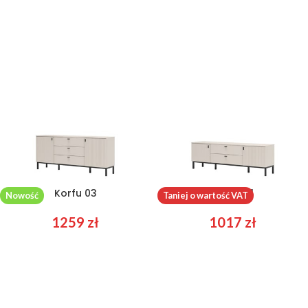
Korfu 03
Korfu 04
Nowość
Taniej o wartość VAT
1259
zł
1017
zł