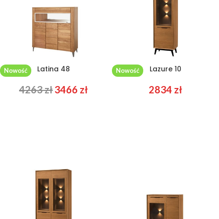
Latina 48
Lazure 10
Nowość
Nowość
4263
zł
3466
zł
2834
zł