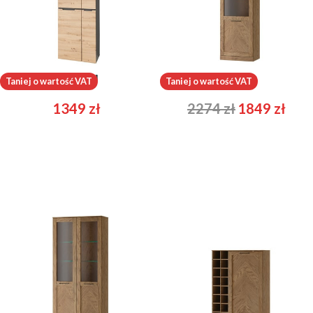
Brego 01
Cozy 10
Taniej o wartość VAT
Taniej o wartość VAT
1349
zł
2274
zł
1849
zł