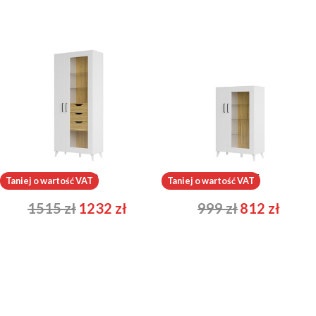
Barris 12
Barris 15
Taniej o wartość VAT
Taniej o wartość VAT
1515
zł
1232
zł
999
zł
812
zł