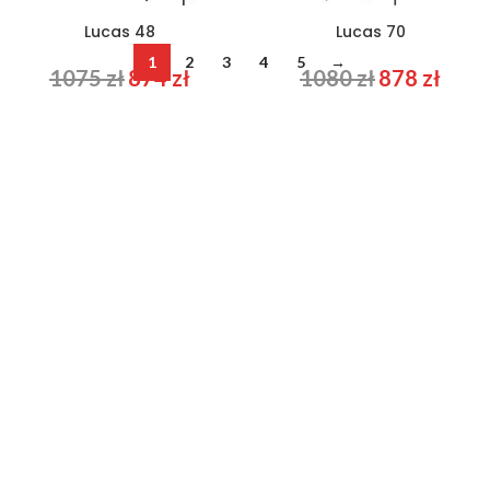
Lucas 48
Lucas 70
1
2
3
4
5
→
1075
zł
874
zł
1080
zł
878
zł