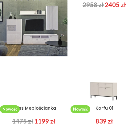
2514
zł
2044
zł
2958
zł
2405
zł
Kloss Meblościanka
Korfu 01
Nowość
Nowość
1475
zł
1199
zł
839
zł