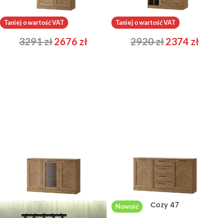
Cozy 12
Cozy 15
Taniej o wartość VAT
Taniej o wartość VAT
3291
zł
2676
zł
2920
zł
2374
zł
Cozy 45
Cozy 47
Nowość