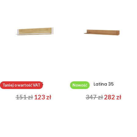
Barris 35
Latina 35
Taniej o wartość VAT
Nowość
151
zł
123
zł
347
zł
282
zł