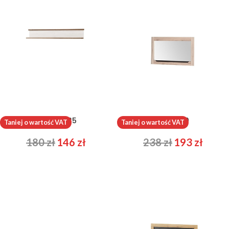
Country 35
Desjo 30
Taniej o wartość VAT
Taniej o wartość VAT
180
zł
146
zł
238
zł
193
zł