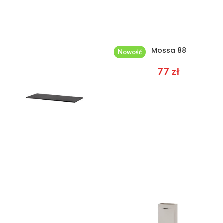
Mossa 86
Mossa 88
Nowość
65
zł
77
zł