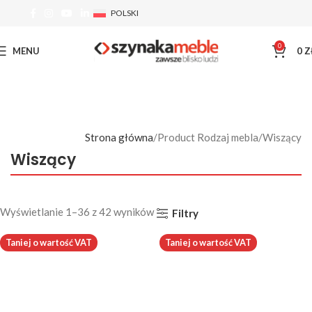
POLSKI
0
MENU
0
Z
Strona główna
Product Rodzaj mebla
Wiszący
Wiszący
Wyświetlanie 1–36 z 42 wyników
Filtry
Taniej o wartość VAT
Taniej o wartość VAT