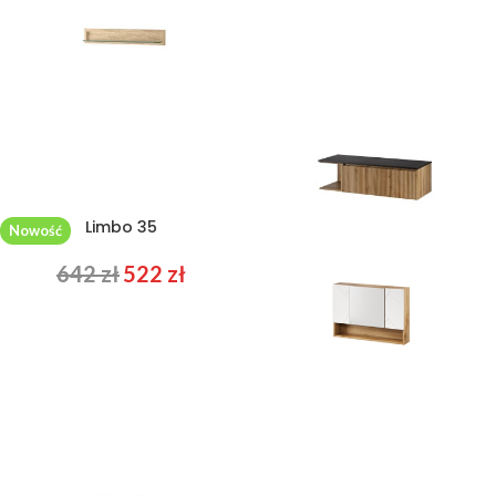
Limbo 35
Loris 42
Nowość
642
zł
522
zł
887
zł