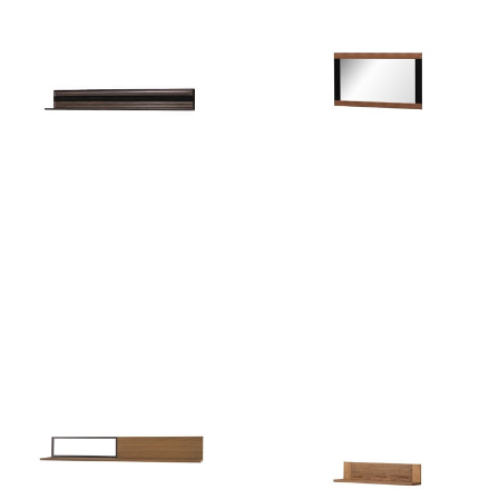
716
zł
817
zł
Porti 35
Porti 80
774
zł
678
zł