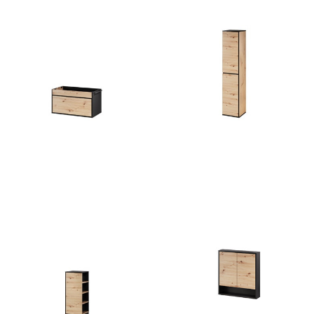
221
zł
465
zł
Mossa 58
Mossa 69
487
zł
632
zł