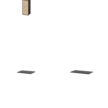
Mossa 70
Mossa 72
632
zł
276
zł