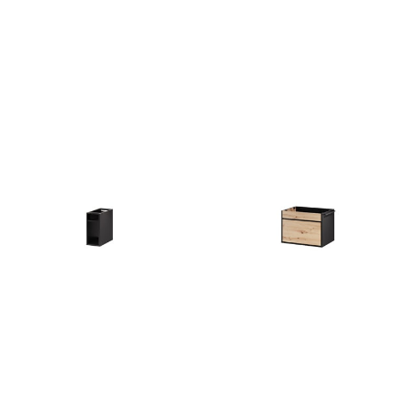
Mazi 71
Moet 35
276
zł
290
zł
236
zł
Mossa 45
Mossa 56