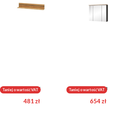
344
zł
488
zł
Porto 35
Swing 58
Taniej o wartość VAT
Taniej o wartość VAT
481
zł
654
zł