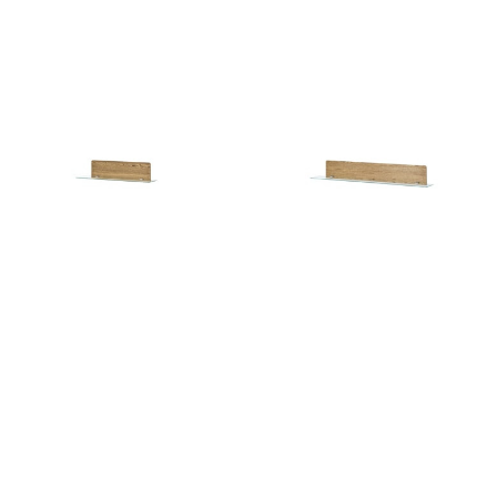
Kama 35
Lucca 09
325
zł
264
zł
118
zł
96
zł
Montenegro 34
Montenegro 35