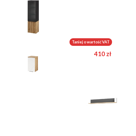
Loris 70
Mazi 58
Taniej o wartość VAT
1109
zł
410
zł