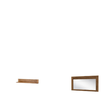
PRATTO 35
Velvet 34
598
zł
699
zł