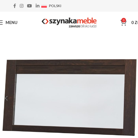
POLSKI
0
MENU
0
Z