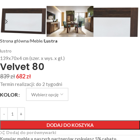
Strona główna
Meble
Lustra
lustro
139x70x4 cm (szer. x wys. x gł.)
Velvet 80
839
zł
682
zł
Termin realizacji: do 2 tygodni
KOLOR
DODAJ DO KOSZYKA
Dodaj do porównywarki
Kupując meble u naszych partnerów zyskujesz 5% rabatu.