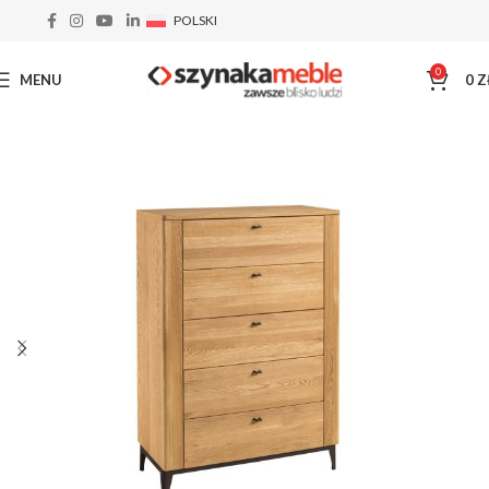
POLSKI
0
MENU
0
Z