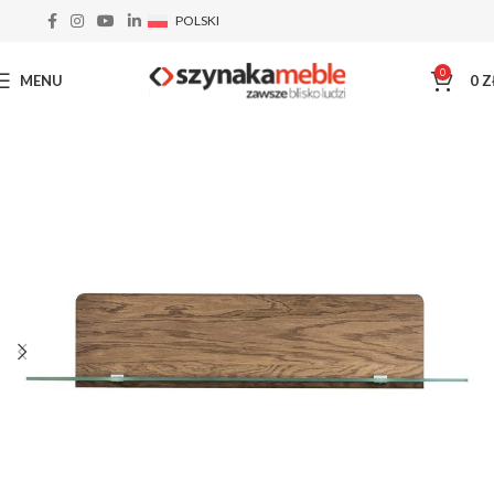
POLSKI
0
MENU
0
Z