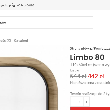
ynaka.pl
609-140-883
ości
Katalogi
Strona główna
Pomieszcz
Limbo 80
110x60x4 cm (szer. x wys.
lustro
544
zł
442
zł
Najniższa cena z ostatni
Termin realizacji: do 2 t