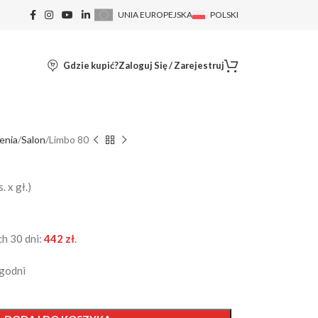
UNIA EUROPEJSKA
POLSKI
Gdzie kupić?
Zaloguj Się / Zarejestruj
enia
Salon
Limbo 80
 x gł.)
ch 30 dni:
442
zł
.
ygodni