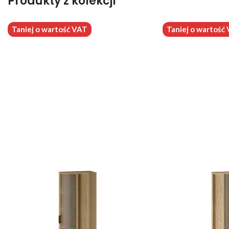
Produkty z kolekcji
Taniej o wartość VAT
Taniej o wartość