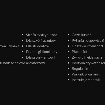
Strefa dystrybutora
Gdzie kupić?
Dla szkół i uczniów
Pytania i odpowiedzi
owa Szynaka
Dla studentów
Dostawa i transport
Przetargi i konkursy
Płatności
Dla projektantów i
Zwroty i reklamacje
fundusze celowe
architektów
Polityka prywatności
Regulamin
Warunki gwarancji
Instrukcje montażu