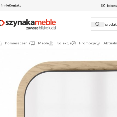
 firmie
Kontakt
bok@sz
Pomieszczenia
Meble
Kolekcje
Promocje
Aktualn