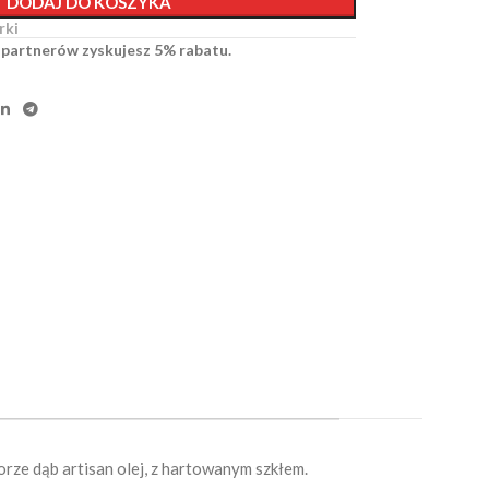
DODAJ DO KOSZYKA
rki
 partnerów zyskujesz 5% rabatu.
rze dąb artisan olej, z hartowanym szkłem.