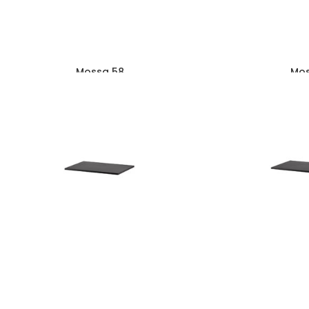
Mossa 58
Mos
487
zł
6