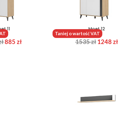
et 11
Moet 12
VAT
Taniej o wartość VAT
zł
885
zł
1535
zł
1248
zł