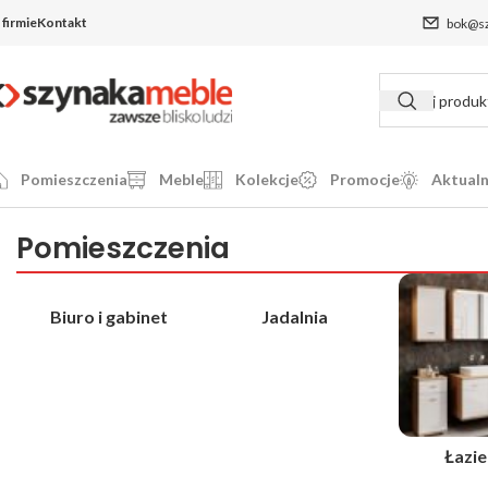
 firmie
Kontakt
bok@sz
Pomieszczenia
Meble
Kolekcje
Promocje
Aktualn
Pomieszczenia
Biuro i gabinet
Jadalnia
Łazi