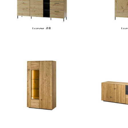
Lucas 48
Luc
1075
zł
874
zł
1080