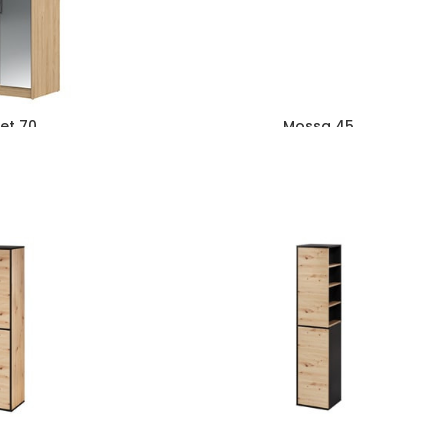
et 70
Mossa 45
ł
1275
zł
221
zł