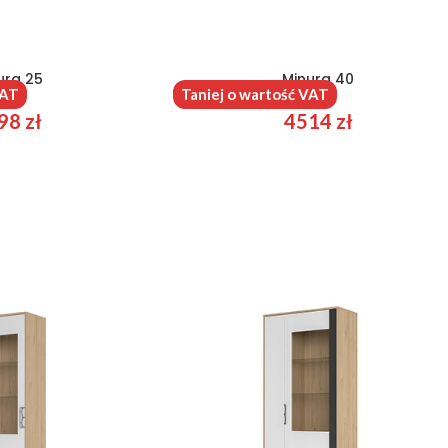
ura 25
Minura 40
VAT
Taniej o wartość VAT
98
zł
4514
zł