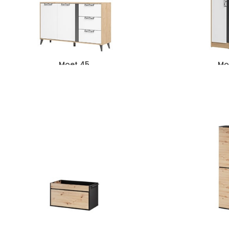
Moet 45
Mo
1577
zł
1282
zł
1568
z