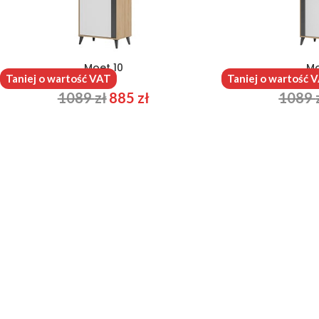
Moet 10
Mo
Taniej o wartość VAT
Taniej o wartość 
1089
zł
885
zł
1089