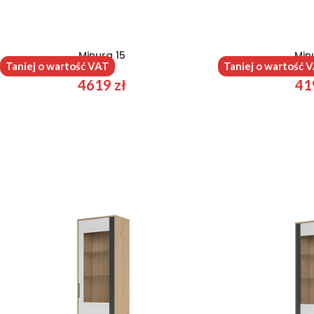
Minura 15
Min
Taniej o wartość VAT
Taniej o wartość 
4619
zł
41