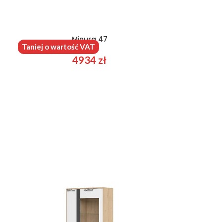
Minura 47
Taniej o wartość VAT
4934
zł