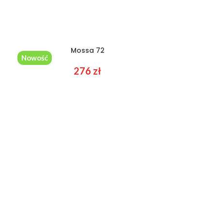
Mossa 72
Nowość
276
zł