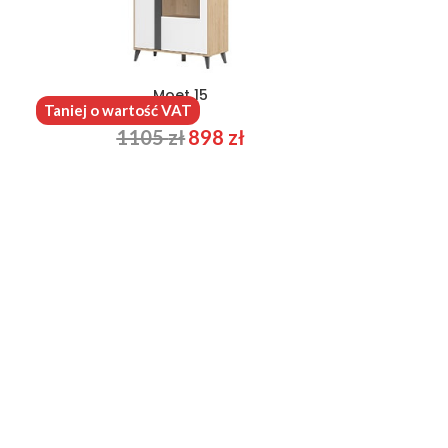
Moet 15
Taniej o wartość VAT
1105
zł
898
zł