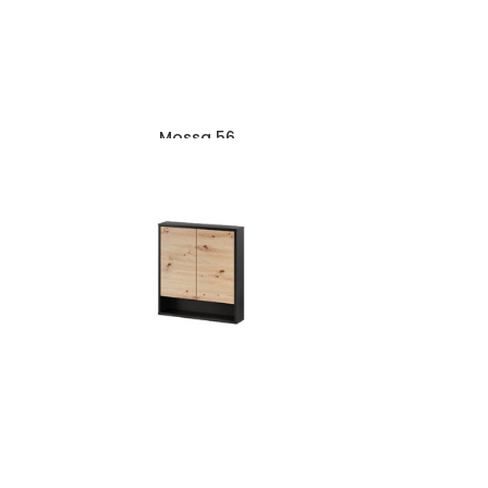
Mossa 56
465
zł