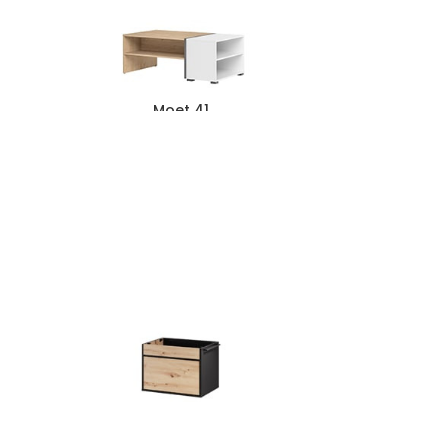
Moet 41
424
zł
345
zł