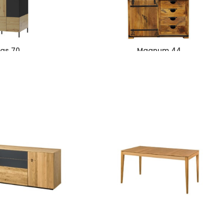
as 70
Magnum 44
zł
878
zł
3199
zł