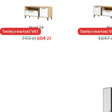
Moet 24
Mo
Taniej o wartość VAT
Taniej o wartość 
743
zł
604
zł
1047