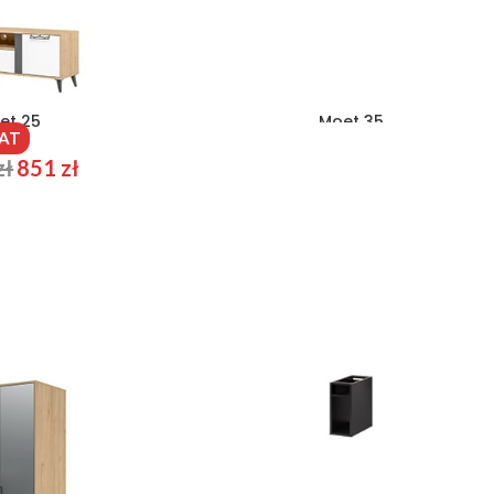
et 25
Moet 35
VAT
zł
851
zł
290
zł
236
zł