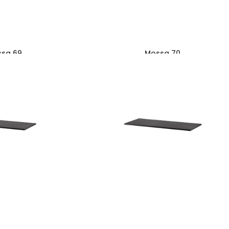
sa 69
Mossa 70
32
zł
632
zł