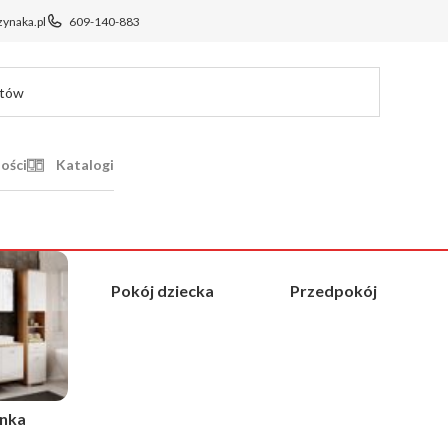
ynaka.pl
609-140-883
ości
Katalogi
Pokój dziecka
Przedpokój
enka