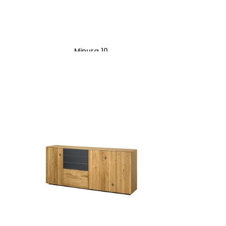
Minura 10
3124
zł