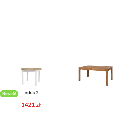
Indus 2
Latina 40
Nowość
1421
zł
3773
zł
3067
zł