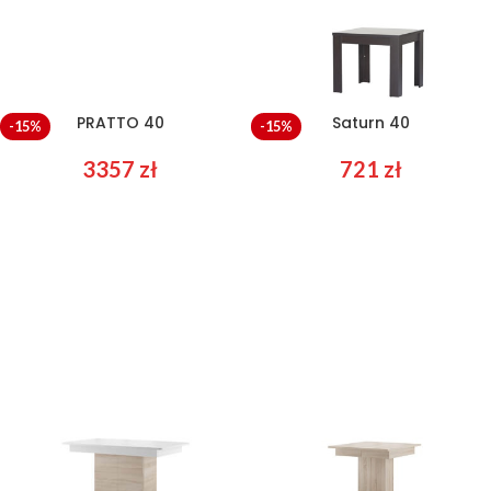
PRATTO 40
Saturn 40
-15%
-15%
3357
zł
721
zł