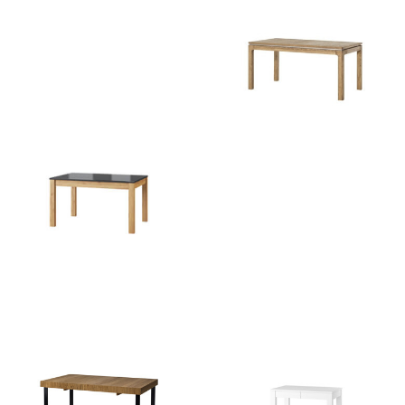
Kama 40
Montenegro 40
1638
zł
1332
zł
4023
zł