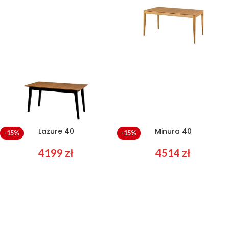
Lazure 40
Minura 40
-15%
-15%
4199
zł
4514
zł