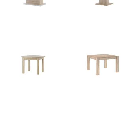
Star 03
Star 05
1257
zł
1202
zł
Uran 1
Vega
1097
zł
892
zł
1103
zł
2045
zł
–