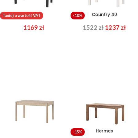
Wenus
Country 40
Taniej o wartość VAT
-10%
1169
zł
1522
zł
1237
zł
Desjo 42
Hermes
-15%