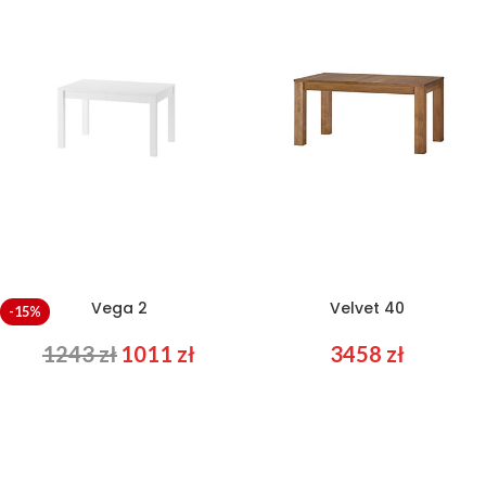
Vega 2
Velvet 40
-15%
1243
zł
1011
zł
3458
zł