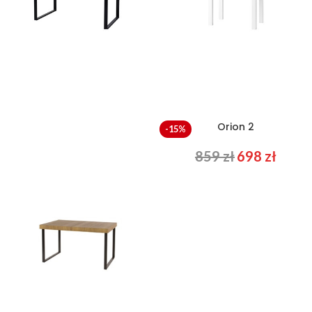
MOSAIC 40
Orion 2
-15%
3666
zł
859
zł
698
zł