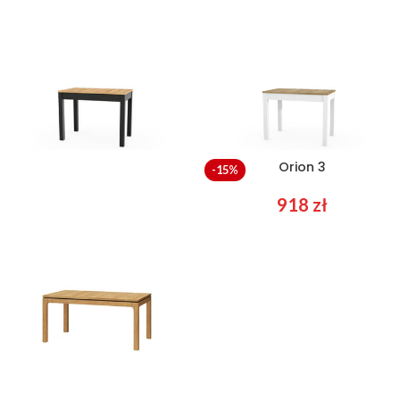
Orion 3
Orion 3
-15%
918
zł
918
zł