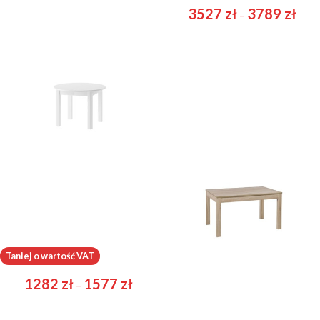
766
zł
623
zł
3527
zł
3789
zł
–
Indus
Jowisz
Taniej o wartość VAT
1282
zł
1577
zł
825
zł
–