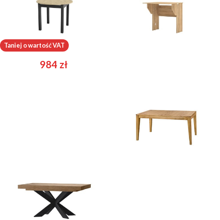
Aurora
Bingo
Taniej o wartość VAT
984
zł
357
zł