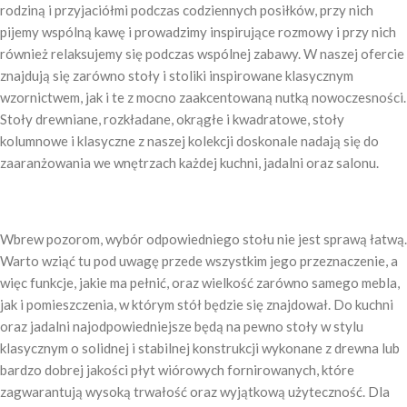
rodziną i przyjaciółmi podczas codziennych posiłków, przy nich
pijemy wspólną kawę i prowadzimy inspirujące rozmowy i przy nich
również relaksujemy się podczas wspólnej zabawy. W naszej ofercie
znajdują się zarówno stoły i stoliki inspirowane klasycznym
wzornictwem, jak i te z mocno zaakcentowaną nutką nowoczesności.
Stoły drewniane, rozkładane, okrągłe i kwadratowe, stoły
kolumnowe i klasyczne z naszej kolekcji doskonale nadają się do
zaaranżowania we wnętrzach każdej kuchni, jadalni oraz salonu.
Wbrew pozorom, wybór odpowiedniego stołu nie jest sprawą łatwą.
Warto wziąć tu pod uwagę przede wszystkim jego przeznaczenie, a
więc funkcje, jakie ma pełnić, oraz wielkość zarówno samego mebla,
jak i pomieszczenia, w którym stół będzie się znajdował. Do kuchni
oraz jadalni najodpowiedniejsze będą na pewno stoły w stylu
klasycznym o solidnej i stabilnej konstrukcji wykonane z drewna lub
bardzo dobrej jakości płyt wiórowych fornirowanych, które
zagwarantują wysoką trwałość oraz wyjątkową użyteczność. Dla