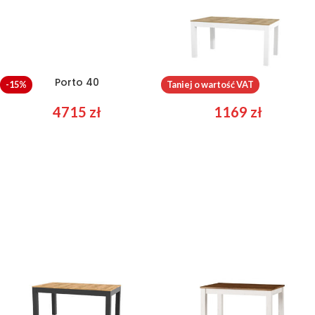
Porto 40
Wenus
-15%
Taniej o wartość VAT
4715
zł
1169
zł