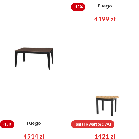
Cozy 39
Fuego
-15%
3943
zł
4199
zł
Fuego
Indus 2
-15%
Taniej o wartość VAT
4514
zł
1421
zł