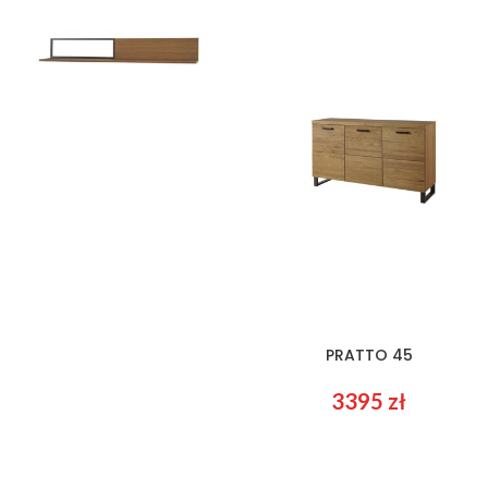
3219
zł
2389
zł
PRATTO 35
PRATTO 45
598
zł
3395
zł