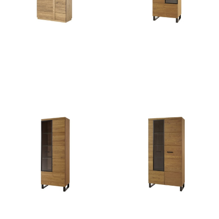
Montenegro 12
PRATTO 10
4099
zł
3206
zł