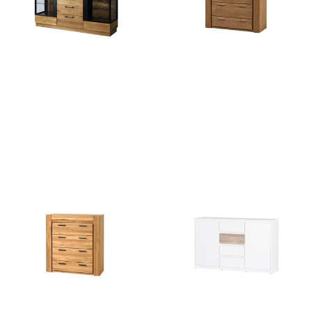
MOSAIC 47
Velvet 75
4509
zł
3105
zł