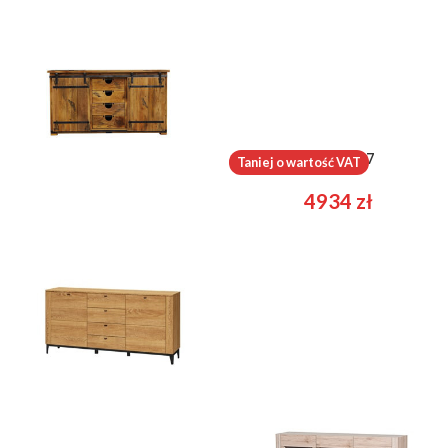
Magnum 45
Minura 47
Taniej o wartość VAT
3999
zł
4934
zł