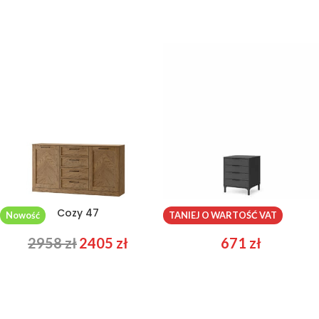
Cozy 47
Kioto 03
Nowość
TANIEJ O WARTOŚĆ VAT
2958
zł
2405
zł
671
zł