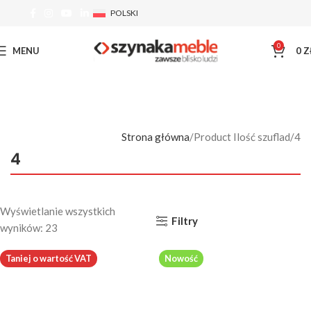
POLSKI
0
MENU
0
Z
Strona główna
Product Ilość szuflad
4
4
Wyświetlanie wszystkich
Filtry
wyników: 23
Taniej o wartość VAT
Nowość