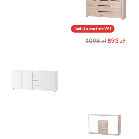
Porto 45
Desjo 10
Taniej o wartość VAT
4668
zł
1098
zł
893
zł