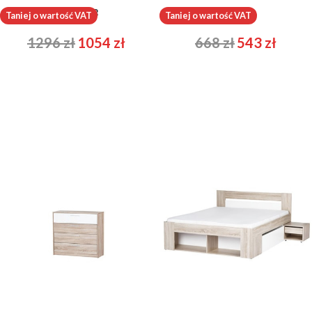
Lucca 03
Milo 05
Taniej o wartość VAT
Taniej o wartość VAT
1296
zł
1054
zł
668
zł
543
zł
Milo 06
Milo 09
513
zł
417
zł
1250
zł
1016
zł