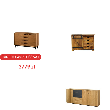
Lazure 45
Magnum 44
TANIEJ O WARTOŚĆ VAT
3779
zł
3199
zł