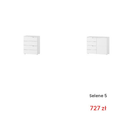
447
zł
452
zł
Selene 4
Selene 5
568
zł
727
zł