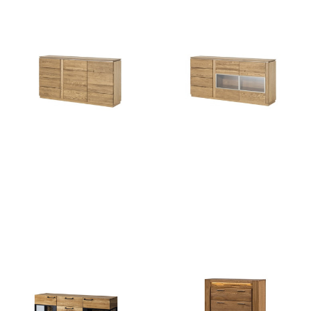
Montenegro 45
Montenegro 47
3206
zł
3898
zł