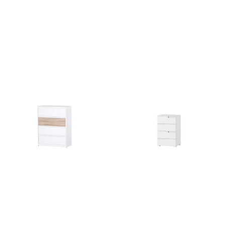
Velvet 75
Wenecja 06
3359
zł
630
zł
Wenecja 07
Selene 2