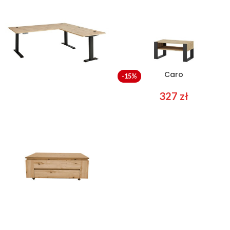
Brego 76
Caro
-15%
3349
zł
327
zł