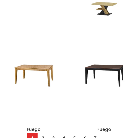
Corey
Cross
896
zł
426
zł
Fuego
Fuego
1
2
3
4
5
6
7
→