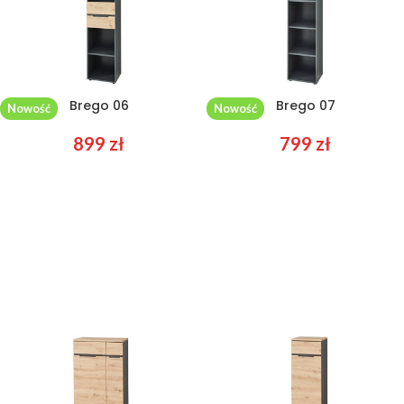
Brego 06
Brego 07
Nowość
Nowość
899
zł
799
zł