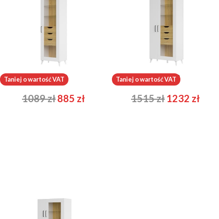
Barris 11
Barris 12
Taniej o wartość VAT
Taniej o wartość VAT
1089
zł
885
zł
1515
zł
1232
zł