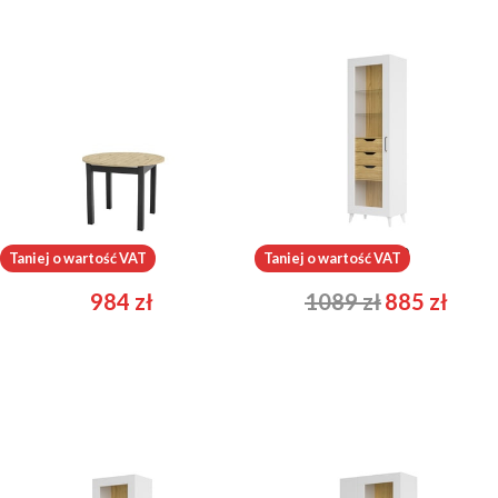
Aurora
Barris 10
Taniej o wartość VAT
Taniej o wartość VAT
984
zł
1089
zł
885
zł