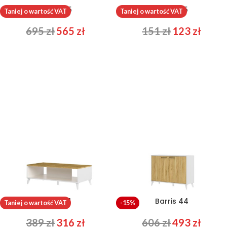
Barris 25
Barris 35
Taniej o wartość VAT
Taniej o wartość VAT
695
zł
565
zł
151
zł
123
zł
Barris 41
Barris 44
Taniej o wartość VAT
-15%
389
zł
316
zł
606
zł
493
zł