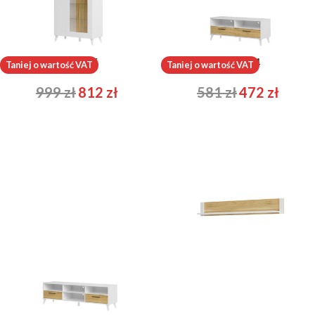
Barris 15
Barris 24
Taniej o wartość VAT
Taniej o wartość VAT
999
zł
812
zł
581
zł
472
zł