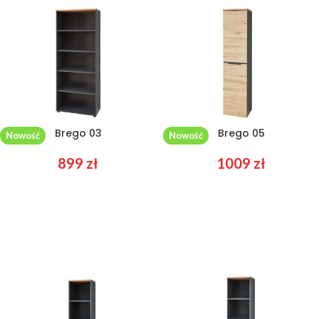
Brego 03
Brego 05
Nowość
Nowość
899
zł
1009
zł