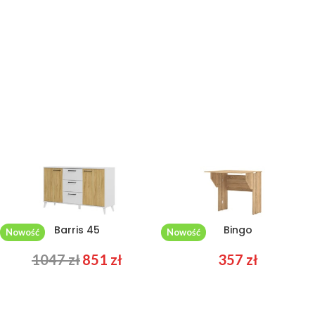
Barris 45
Bingo
Nowość
Nowość
1047
zł
851
zł
357
zł