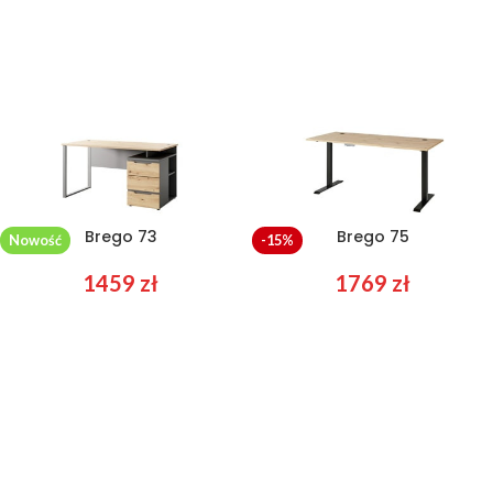
Brego 73
Brego 75
Nowość
-15%
1459
zł
1769
zł