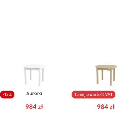
Aurora
Aurora
-15%
Taniej o wartość VAT
984
zł
984
zł